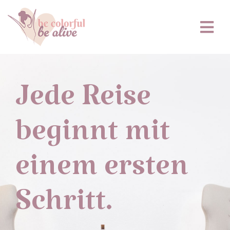
Zum
Inhalt
springen
Tog
Nav
Psychotherapie
Jede Reise
Einzelcoaching
beginnt mit
Gruppenkurse
einem ersten
Schritt.
Honorar