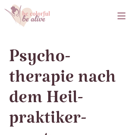
Zum
Inhalt
springen
Tog
Nav
Psychotherapie
Psycho­­
Einzelcoaching
therapie nach
Gruppenkurse
dem Heil­
praktiker­­
Honorar